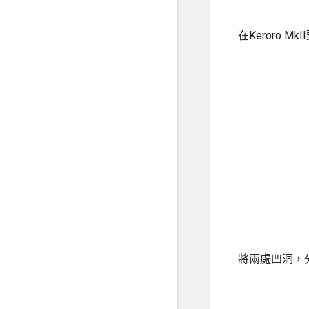
在Keroro
將兩處凹洞，