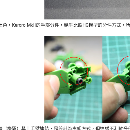
色，Keroro MkII的手部分件，幾乎比照HG模型的分件方
膀（機翼）與上手臂連結，是設計為夾組方式，但這樣不利於分