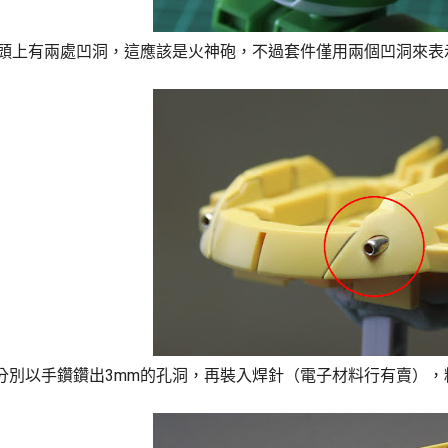
 MkII頭上有兩處凹洞，這應該是火神砲，不過套件僅用兩個凹洞來
分別以手鑽鑽出3mm的孔洞，再裝入焊針（電子材料行有賣），