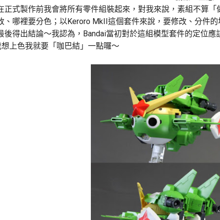
在正式製作前我會將所有零件組裝起來，對我來說，素組不算「
、哪裡要分色；以Keroro MkII這個套件來說，要修改、分
後得出結論～我認為，Bandai當初對於這組模型套件的定位應該
我想上色我就要「咖巴結」一點囉～