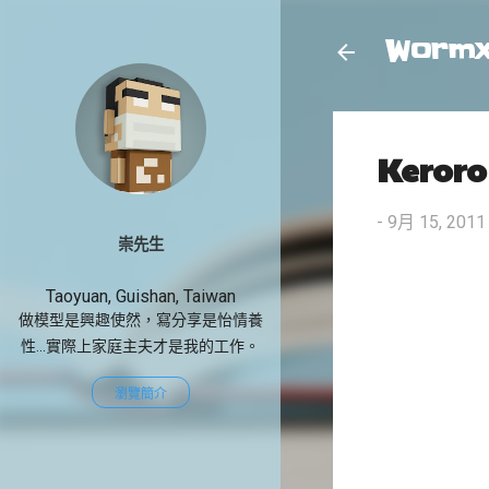
Worm
Keror
-
9月 15, 2011
崇先生
Taoyuan, Guishan, Taiwan
做模型是興趣使然，寫分享是怡情養
性...實際上家庭主夫才是我的工作。
瀏覽簡介