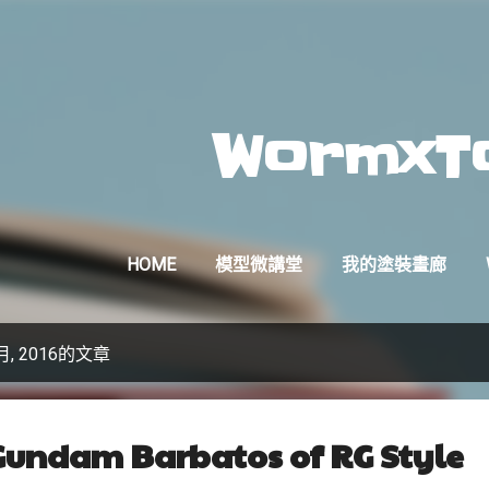
跳到主要內容
WormxT
HOME
模型微講堂
我的塗裝畫廊
, 2016的文章
Gundam Barbatos of RG Style