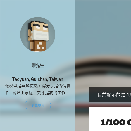
崇先生
Taoyuan, Guishan, Taiwan
做模型是興趣使然，寫分享是怡情養
性...實際上家庭主夫才是我的工作。
目前顯示的是 1月
發
瀏覽簡介
表
文
1/100 
章