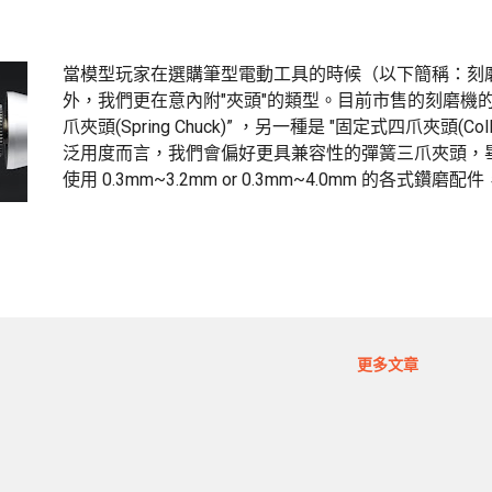
當模型玩家在選購筆型電動工具的時候（以下簡稱：刻
外，我們更在意內附"夾頭"的類型。目前市售的刻磨機的
爪夾頭(Spring Chuck)” ，另一種是 "固定式四爪夾
泛用度而言，我們會偏好更具兼容性的彈簧三爪夾頭，畢
使用 0.3mm~3.2mm or 0.3mm~4.0mm 的
選擇。我懂...
更多文章