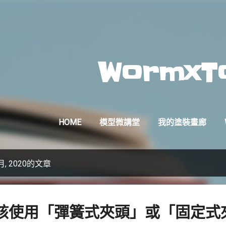
跳到主要內容
WormxT
HOME
模型微講堂
我的塗裝畫廊
, 2020的文章
該使用「彈簧式夾頭」或「固定式