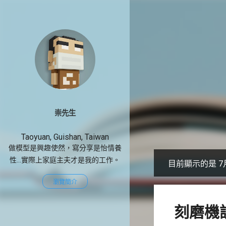
崇先生
Taoyuan, Guishan, Taiwan
做模型是興趣使然，寫分享是怡情養
性...實際上家庭主夫才是我的工作。
目前顯示的是 7月
發
瀏覽簡介
表
文
刻磨機
章