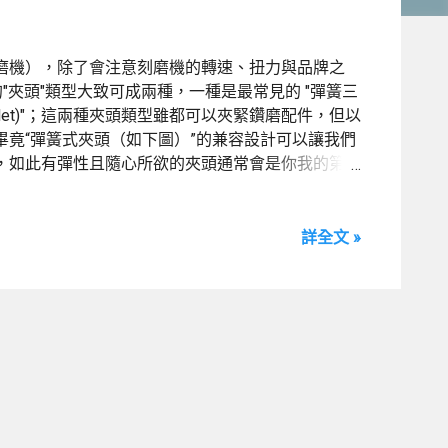
磨機），除了會注意刻磨機的轉速、扭力與品牌之
"夾頭"類型大致可成兩種，一種是最常見的 "彈簧三
頭(Collet)"；這兩種夾頭類型雖都可以夾緊鑽磨配件，但以
竟“彈簧式夾頭（如下圖）”的兼容設計可以讓我們
各式鑽磨配件，如此有彈性且隨心所欲的夾頭通常會是你我的第一
詳全文 »