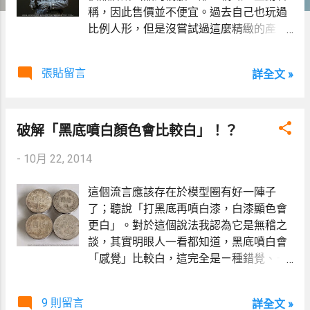
稱，因此售價並不便宜。過去自己也玩過
比例人形，但是沒嘗試過這麼精緻的產
品，這回被委託製作、彩繪三體 1/16 樹
脂人形，其中兩體就是 Alpine 所出品的。
張貼留言
詳全文 »
過去自己也玩過比例人形，但是沒嘗試過
這麼精緻的產品，由於過去的經驗，讓我
心理有魔障，一開始便小心翼翼的處理
破解「黑底噴白顏色會比較白」！？
它。我想是我多慮了；
-
10月 22, 2014
這個流言應該存在於模型圈有好一陣子
了；聽說「打黑底再噴白漆，白漆顯色會
更白」。對於這個說法我認為它是無稽之
談，其實明眼人一看都知道，黑底噴白會
「感覺」比較白，這完全是ㄧ種錯覺、ㄧ
種假象，實際上黑底對於白漆顯色非但沒
有幫助，反而會讓白色變灰。正巧最近有
9 則留言
詳全文 »
同好問我相同的問題，反正今天吃飽也是