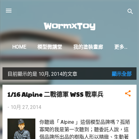
跳到主要內容
WormxToy
HOME
模型微講堂
我的塗裝畫廊
更多…
W相談室（FB粉專）
目前顯示的是 10月, 2014的文章
顯示全部
發
表
1/16 Alpine 二戰德軍 WSS 戰車兵
文
-
10月 27, 2014
章
你聽過「 Alpine 」這個模型品牌嗎？孤陋
寡聞的我是第一次聽到；聽委託人說，這
個品牌所出品的樹脂人形以精緻、生動著