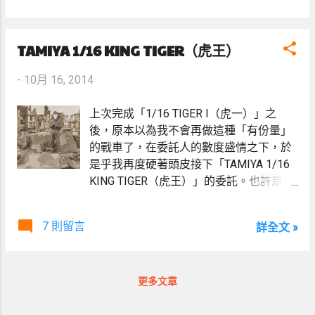
撐著，就讓我們一起從個面向來破解這個
「很白的」網路流言吧！
TAMIYA 1/16 KING TIGER（虎王）
-
10月 16, 2014
上次完成「1/16 TIGER I（虎一）」之
後，原本以為我不會再做這種「有份量」
的戰車了，在委託人的數度盛情之下，於
是乎我再度硬著頭皮接下「TAMIYA 1/16
KING TIGER（虎王）」的委託。也許是有
了上次虎一製作的經驗，這回製作虎王算
是稍稍順手了許多，不過這也僅只於後半
7 則留言
詳全文 »
段順手，在製作前半段整件時，車身上有
許多細節都需特別加工，過程讓我痛苦萬
分，這回算是讓我見識到了「戰車模型的
真諦」啊～
更多文章