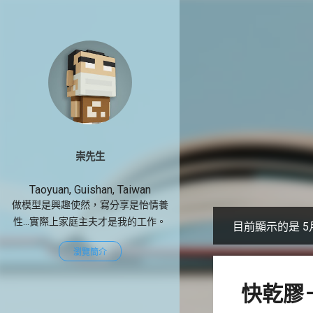
崇先生
Taoyuan, Guishan, Taiwan
做模型是興趣使然，寫分享是怡情養
性...實際上家庭主夫才是我的工作。
目前顯示的是 5月
發
瀏覽簡介
表
文
快乾膠
章