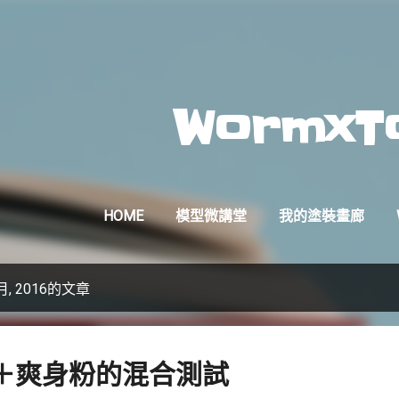
跳到主要內容
WormxT
HOME
模型微講堂
我的塗裝畫廊
, 2016的文章
＋爽身粉的混合測試