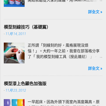
開始就聽從大家的建議，用TAMIYA琺瑯漆加
上X-20專用溶劑稀釋來滲墨線，多年來也沒
改變過，當然也有過慘痛的經驗，也經常因
詳全文 »
為溶劑過多的堆積再模型上造成塑膠脆化、
斷裂的情形，所以使用上我「非常小心」。
模型刻線技巧（基礎篇）
所以我跟大家一樣還在追尋安全的滲墨線方
-
11月 14, 2011
法；在網路上爬文不難發現，不管是作為溶
劑或是拿來擦拭墨線，總有許多人陃棄X-20
正所謂「刻線刻的好，風格展現沒煩
而推崇「打火機油」甚至是「松香水
惱！」。大約一年之前，我曾在部落格分享
（驚！）」，既然有人建議想必應該不錯用
了「 我的模型刻線工具（按此連結） 」，而
吧！？真的好用嗎？真金不怕火煉，好不好
今天我將班門弄斧續接前主題，借本文簡單
用做個實驗就知道！
分享我的刻線方式與一些小技巧。以我而
詳全文 »
言，對模型進行刻線的用意，不外乎想呈現
幾種效果，原線還原、分色分件、立體強
模型漆上色顯色加強版
化、風格表達等；但這些效果，其實都是基
-
11月 23, 2012
本刻線技巧的運用與演變而已，但今天這篇
文章的重點在於刻線的基礎技巧...
一早起床，因為外頭下雨室內濕度飆高，原