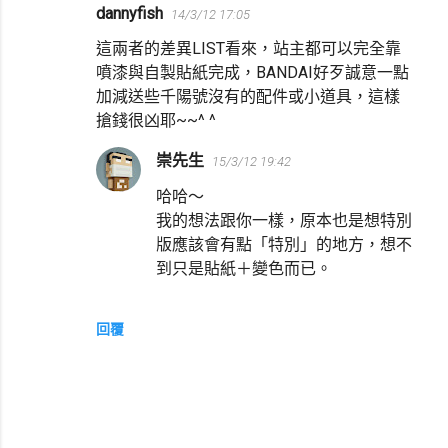
dannyfish
14/3/12 17:05
留
這兩者的差異LIST看來，站主都可以完全靠
言
噴漆與自製貼紙完成，BANDAI好歹誠意一點
加減送些千陽號沒有的配件或小道具，這樣
搶錢很凶耶~~^ ^
崇先生
15/3/12 19:42
哈哈～
我的想法跟你一樣，原本也是想特別
版應該會有點「特別」的地方，想不
到只是貼紙＋變色而已。
回覆