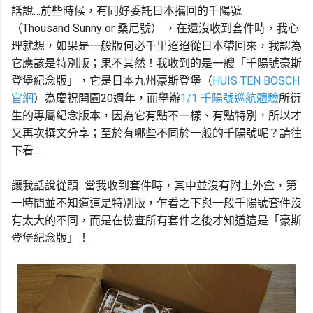
話說…前些時候，有同好委託日本攜回的千陽號
（Thousand Sunny or 桑尼號） ，在還沒收到套件時，我心
理就想，如果是一般版何必千里迢迢從日本帶回來，我認為
它應該是特別版；果不其然！我收到的是一艘「千陽號豪斯
登堡紀念版」，它是日本九州豪斯登堡（
HUIS TEN BOSCH
官網
）為慶祝開園20週年，而舉辦
1/1 千陽號巡航體驗
所衍
生的專屬紀念版本，因為它有點不一樣、有點特別，所以才
又再次撰文分享；至於有哪些不同於一般的千陽號呢？請往
下看…
讓我話說從頭...當我收到套件時，其中並沒有附上外盒，第
一時間並不知道這是特別版，乍看之下與一般千陽號套件沒
有太大的不同，而是在檢查所有套件之後才知道這是「豪斯
登堡紀念版」！