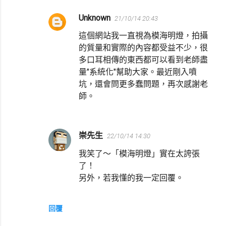
Unknown
21/10/14 20:43
這個網站我一直視為模海明燈，拍攝
的質量和實際的內容都受益不少，很
多口耳相傳的東西都可以看到老師盡
量"系統化"幫助大家。最近剛入噴
坑，還會問更多蠢問題，再次感謝老
師。
崇先生
22/10/14 14:30
我笑了～「模海明燈」實在太誇張
了！
另外，若我懂的我一定回覆。
回覆