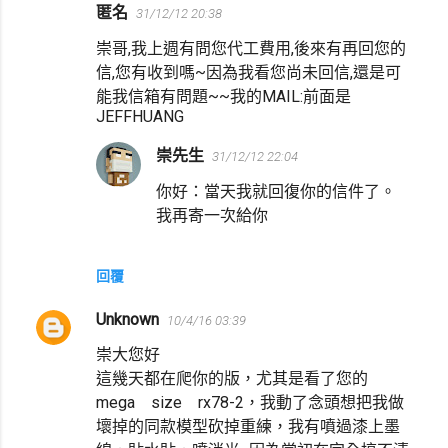
匿名
31/12/12 20:38
崇哥,我上週有問您代工費用,後來有再回您的
信,您有收到嗎~因為我看您尚未回信,還是可
能我信箱有問題~~我的MAIL:前面是
JEFFHUANG
崇先生
31/12/12 22:04
你好：當天我就回復你的信件了。
我再寄一次給你
回覆
Unknown
10/4/16 03:39
崇大您好
這幾天都在爬你的版，尤其是看了您的
mega size rx78-2，我動了念頭想把我做
壞掉的同款模型砍掉重練，我有噴過漆上墨