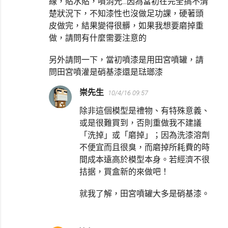
線，貼水貼，噴消光...因為當初在完全搞不清
楚狀況下，不知漆性也沒做足功課，硬著頭
皮做完，結果變得很髒，如果我想要磨掉重
做，請問有什麼需要注意的
另外請問一下，當初噴漆是用田宮噴罐，請
問田宮噴灌是硝基漆還是琺瑯漆
崇先生
10/4/16 09:57
除非這個模型是禮物、有特殊意義、
或是很難買到，否則重做我不建議
「洗掉」或「磨掉」；因為洗漆溶劑
不便宜而且很臭，而磨掉所耗費的時
間成本遠高於模型本身。若經濟不很
拮据，買盒新的來做吧！
就我了解，田宮噴罐大多是硝基漆。