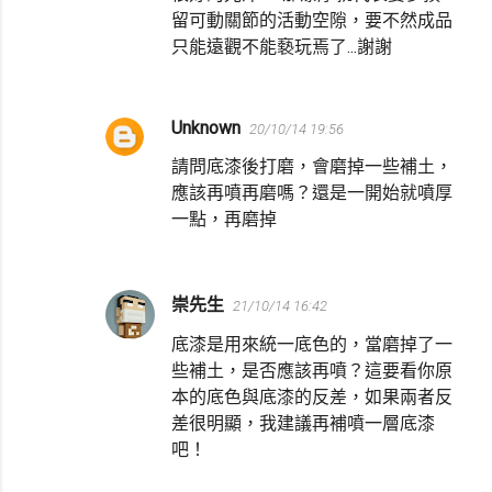
留可動關節的活動空隙，要不然成品
只能遠觀不能褻玩焉了...謝謝
Unknown
20/10/14 19:56
請問底漆後打磨，會磨掉一些補土，
應該再噴再磨嗎？還是一開始就噴厚
一點，再磨掉
崇先生
21/10/14 16:42
底漆是用來統一底色的，當磨掉了一
些補土，是否應該再噴？這要看你原
本的底色與底漆的反差，如果兩者反
差很明顯，我建議再補噴一層底漆
吧！