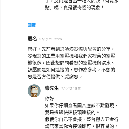
了，反倒是冒出一堆人問我「有賣水
貼」嗎？真是很奇怪的現象！
回覆
匿名
31/3/12 12:20
您好，先前看到您噴漆設備與配置的分享，
發現您的工業用空壓機和我們家裡舊的空壓
機很像，因此想問問看您的空壓機與濾水、
調壓閥是如何連接的，想作為參考，不想的
您是否方便提供？感謝您。
崇先生
1/4/12 15:51
你好
如果你仔細查看圖片應該不難發現，
我是透過快速接頭連接的。
假使你自己不會接，整台搬去五金行
請店家當你合接頭即可，很容易的。