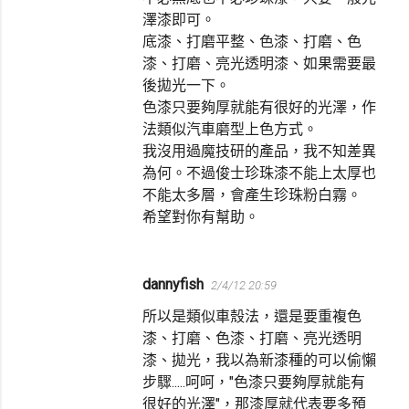
澤漆即可。
底漆、打磨平整、色漆、打磨、色
漆、打磨、亮光透明漆、如果需要最
後拋光一下。
色漆只要夠厚就能有很好的光澤，作
法類似汽車磨型上色方式。
我沒用過魔技研的產品，我不知差異
為何。不過俊士珍珠漆不能上太厚也
不能太多層，會產生珍珠粉白霧。
希望對你有幫助。
dannyfish
2/4/12 20:59
所以是類似車殼法，還是要重複色
漆、打磨、色漆、打磨、亮光透明
漆、拋光，我以為新漆種的可以偷懶
步驟.....呵呵，"色漆只要夠厚就能有
很好的光澤"，那漆厚就代表要多預