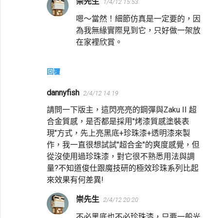
崇先生
1/4/12 15:53
嗯～當然！細節仿真是一定要的，因
為我無緣實際見到它，只好做一架放
在家裡欣賞。
回覆
dannyfish
2/4/12 14:19
請問一下版主，這閃亮亮的鋼彈與Zaku II 超
合金質感，是否都是採用"烤漆質感塗裝表
現"方式，先上亮黑底+珍珠漆+透明漆來製
作，我一直很想試試"超合金"的爽度感覺，但
從沒使用過珍珠漆，對它很不熟悉用法與調
量?不知道俊仕跟魔技研的極效珍珠系列比起
來效果有何差異!
崇先生
2/4/12 20:20
不必黑底也不必珍珠漆，只要一般光