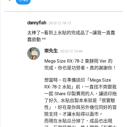
dannyfish
29/3/12 18:15
留
太棒了~看到上水貼的完成品了~讓我一直蠢
言
蠢欲動 ^^
崇先生
30/3/12 10:46
Mega Size RX-78-2 東靜岡 Ver. 的
完成，你也是功勞者。真的謝謝你！
想當時，在準備送印「Mega Size
RX-78-2 水貼」前，一直找不齊跟我
一起 Share 印製費用的人，讓送印拖
了好久…水貼自製本來就是「很實驗
性」，好在是你與另外幾位同好的冒
險支持，才讓水貼得以面市。
而現在水貼瓜分掉了、成品也出現