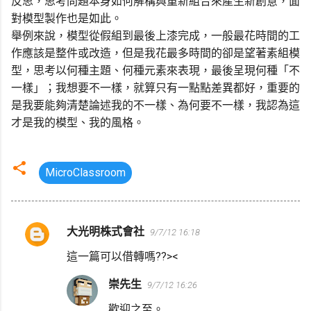
反思，思考問題本身如何解構與重新組合來產生新創意，面
對模型製作也是如此。
舉例來說，模型從假組到最後上漆完成，一般最花時間的工
作應該是整件或改造，但是我花最多時間的卻是望著素組模
型，思考以何種主題、何種元素來表現，最後呈現何種「不
一樣」；我想要不一樣，就算只有一點點差異都好，重要的
是我要能夠清楚論述我的不一樣、為何要不一樣，我認為這
才是我的模型、我的風格。
MicroClassroom
大光明株式會社
9/7/12 16:18
留
言
這一篇可以借轉嗎??><
崇先生
9/7/12 16:26
歡迎之至。