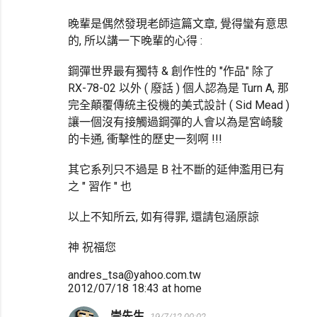
晚輩是偶然發現老師這篇文章, 覺得蠻有意思
的, 所以講一下晚輩的心得 :
鋼彈世界最有獨特 & 創作性的 "作品" 除了
RX-78-02 以外 ( 廢話 ) 個人認為是 Turn A, 那
完全顛覆傳統主役機的美式設計 ( Sid Mead )
讓一個沒有接觸過鋼彈的人會以為是宮崎駿
的卡通, 衝擊性的歷史一刻啊 !!!
其它系列只不過是 B 社不斷的延伸濫用已有
之 " 習作 " 也
以上不知所云, 如有得罪, 還請包涵原諒
神 祝福您
andres_tsa@yahoo.com.tw
2012/07/18 18:43 at home
崇先生
19/7/12 00:02