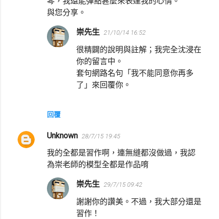
琴，我還能彈點甚麼來表達我的心情。
與您分享。
崇先生
21/10/14 16:52
很精闢的說明與註解；我完全沈浸在
你的留言中。
套句網路名句「我不能同意你再多
了」來回覆你。
回覆
Unknown
28/7/15 19:45
我的全都是習作啊，連無縫都沒做過，我認
為崇老師的模型全都是作品唷
崇先生
29/7/15 09:42
謝謝你的讚美。不過，我大部分還是
習作！