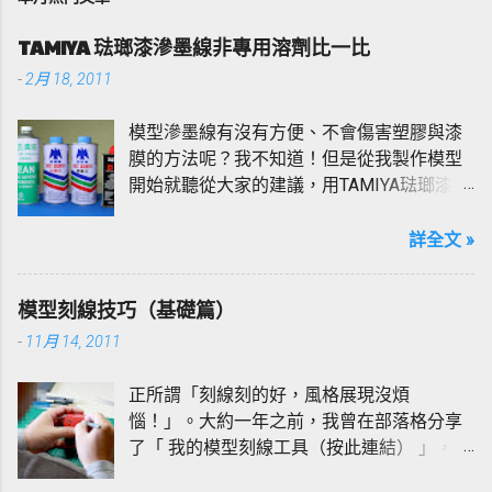
言
TAMIYA 琺瑯漆滲墨線非專用溶劑比一比
-
2月 18, 2011
模型滲墨線有沒有方便、不會傷害塑膠與漆
膜的方法呢？我不知道！但是從我製作模型
開始就聽從大家的建議，用TAMIYA琺瑯漆加
上X-20專用溶劑稀釋來滲墨線，多年來也沒
改變過，當然也有過慘痛的經驗，也經常因
詳全文 »
為溶劑過多的堆積再模型上造成塑膠脆化、
斷裂的情形，所以使用上我「非常小心」。
模型刻線技巧（基礎篇）
所以我跟大家一樣還在追尋安全的滲墨線方
-
11月 14, 2011
法；在網路上爬文不難發現，不管是作為溶
劑或是拿來擦拭墨線，總有許多人陃棄X-20
正所謂「刻線刻的好，風格展現沒煩
而推崇「打火機油」甚至是「松香水
惱！」。大約一年之前，我曾在部落格分享
（驚！）」，既然有人建議想必應該不錯用
了「 我的模型刻線工具（按此連結） 」，而
吧！？真的好用嗎？真金不怕火煉，好不好
今天我將班門弄斧續接前主題，借本文簡單
用做個實驗就知道！