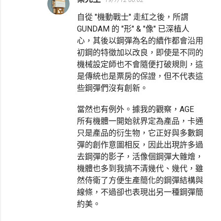
自從 "機動戰士" 走紅之後，所謂
GUNDAM 的 "形" & "像" 已深植人
心，其後以鋼彈為名的續作都會沿用
初鋼的特徵加以改良，即使是不同的
機械設定師也不會隨便打破規則，這
是傳統也是票房的保證，但不代表這
些鋼彈們沒有創新。
當然也有例外。據我的觀察，AGE
所有機體一開始就界定為產品，卡通
只是產品的衍生物，它正好與多數鋼
彈的創作意圖相反，因此出現許多過
去鋼彈的影子，活像個鋼彈大雜燴，
機體也多到我搞不清幾代、幾代，雖
然侍衛了方便生產簡化的鋼彈結構與
線條，不過卻也表現出另一種鋼彈簡
約美。