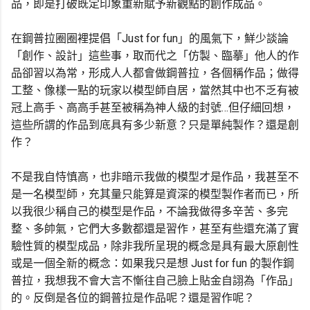
品，即是打破既定印象重新賦予新觀點的創作成品。
在鋼普拉圈圈裡提倡「Just for fun」的風氣下，鮮少談論
「創作、設計」這些事，取而代之「仿製、臨摹」他人的作
品卻習以為常，形成人人都會做鋼普拉，各個稱作品；做得
工整、像樣一點的玩家以模型師自居，當然其中也不乏有被
冠上高手、高高手甚至被稱為神人級的封號…但仔細回想，
這些所謂的作品到底具有多少新意？只是單純製作？還是創
作？
不是我自恃慎高，也非暗示我做的模型才是作品，我甚至不
是一名模型師，充其量只能算是資深的模型製作者而已，所
以我很少稱自己的模型是作品，不論我做得多辛苦、多完
整、多帥氣，它們大多數都還是習作，甚至有些還充滿了實
驗性質的模型成品，除非我所呈現的概念是具有最大原創性
或是一個全新的概念：如果我只是想 Just for fun 的製作鋼
普拉，我想我不會大言不慚往自己臉上貼金自詡為「作品」
的。反倒是各位的鋼普拉是作品呢？還是習作呢？