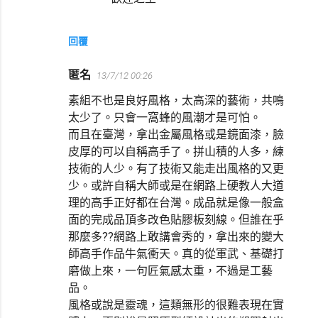
回覆
匿名
13/7/12 00:26
素組不也是良好風格，太高深的藝術，共鳴
太少了。只會一窩蜂的風潮才是可怕。
而且在臺灣，拿出金屬風格或是鏡面漆，臉
皮厚的可以自稱高手了。拼山積的人多，練
技術的人少。有了技術又能走出風格的又更
少。或許自稱大師或是在網路上硬教人大道
理的高手正好都在台灣。成品就是像一般盒
面的完成品頂多改色貼膠板刻線。但誰在乎
那麼多??網路上敢講會秀的，拿出來的變大
師高手作品牛氣衝天。真的從軍武、基礎打
磨做上來，一句匠氣感太重，不過是工藝
品。
風格或說是靈魂，這類無形的很難表現在實