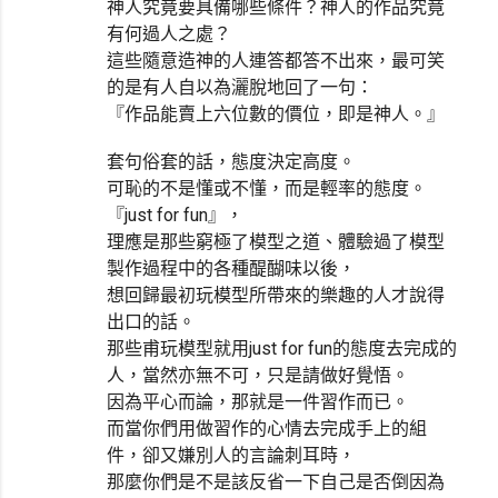
神人究竟要具備哪些條件？神人的作品究竟
有何過人之處？
這些隨意造神的人連答都答不出來，最可笑
的是有人自以為灑脫地回了一句：
『作品能賣上六位數的價位，即是神人。』
套句俗套的話，態度決定高度。
可恥的不是懂或不懂，而是輕率的態度。
『just for fun』，
理應是那些窮極了模型之道、體驗過了模型
製作過程中的各種醍醐味以後，
想回歸最初玩模型所帶來的樂趣的人才說得
出口的話。
那些甫玩模型就用just for fun的態度去完成的
人，當然亦無不可，只是請做好覺悟。
因為平心而論，那就是一件習作而已。
而當你們用做習作的心情去完成手上的組
件，卻又嫌別人的言論刺耳時，
那麼你們是不是該反省一下自己是否倒因為