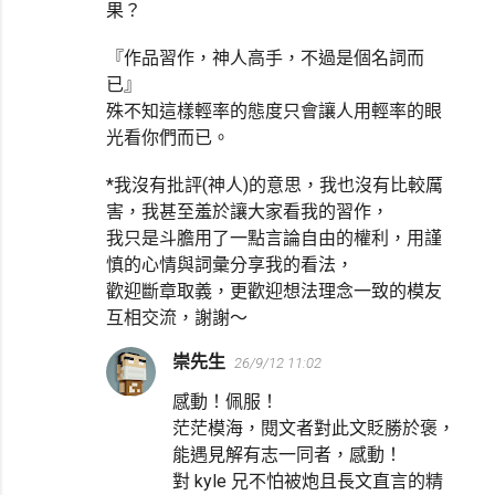
果？
『作品習作，神人高手，不過是個名詞而
已』
殊不知這樣輕率的態度只會讓人用輕率的眼
光看你們而已。
*我沒有批評(神人)的意思，我也沒有比較厲
害，我甚至羞於讓大家看我的習作，
我只是斗膽用了一點言論自由的權利，用謹
慎的心情與詞彙分享我的看法，
歡迎斷章取義，更歡迎想法理念一致的模友
互相交流，謝謝～
崇先生
26/9/12 11:02
感動！佩服！
茫茫模海，閱文者對此文貶勝於褒，
能遇見解有志一同者，感動！
對 kyle 兄不怕被炮且長文直言的精