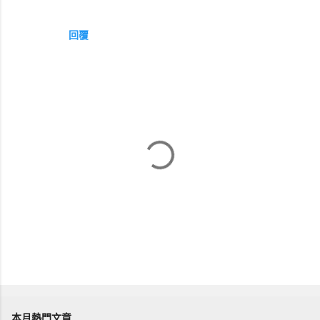
回覆
張
貼
留
本月熱門文章