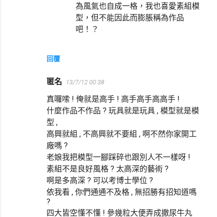
為風氣也自成一格，我也喜愛素組模
型，但不能因此而膨脹稱為作品
吧！？
回覆
匿名
13/7/12 00:38
真囉嗦 ! 俺就是高手 ! 高手高手高高手 !
什麼作品不作品 ? 玩具就是玩具 , 模型就是模
型 ,
高興就組 , 不高興就不要組 , 啊不然你家開工
廠嗎 ?
老娘我把模型一腳踩碎也跟別人不一樣呀 !
素組不是良好風格 ? 太高深的藝術 ?
啊是多高深 ? 可以考博士學位 ?
依我看 , 你們通通不及格 , 無招勝有招知道嗎
?
四大皆空懂不懂 ! 參幾粒大便弄成撒尿牛丸