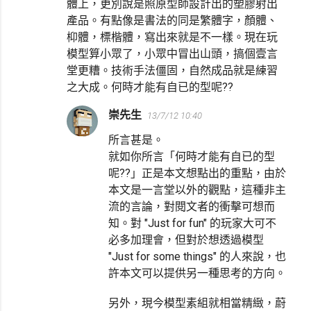
體上，更別說是照原型師設計出的塑膠射出
產品。有點像是書法的同是繁體字，顏體、
枊體，標楷體，寫出來就是不一樣。現在玩
模型算小眾了，小眾中冒出山頭，搞個壹言
堂更糟。技術手法僵固，自然成品就是練習
之大成。何時才能有自已的型呢??
崇先生
13/7/12 10:40
所言甚是。
就如你所言「何時才能有自已的型
呢??」正是本文想點出的重點，由於
本文是一言堂以外的觀點，這種非主
流的言論，對閱文者的衝擊可想而
知。對 "Just for fun" 的玩家大可不
必多加理會，但對於想透過模型
"Just for some things" 的人來說，也
許本文可以提供另一種思考的方向。
另外，現今模型素組就相當精緻，蔚