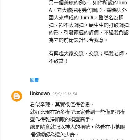
另一個美麗的例外... 如你所說的Turn
A。它大膽採用幾何圖形、線條與外
國人來構成的 Turn A，雖然名為鋼
彈、卻不太鋼彈，硬生生的打破鋼彈
的形，引發兩極的評價，不過我倒認
為它的前衛設計很合我意。
有興趣大家交流、交流；稱我老師，
不敢當！
回覆
Unknown
25/9/12 16:54
看似辛辣，其實很值得省思，
就好比現在諸多模型玩家看到一些僅是把模
型作得乾淨順眼的模型高手，
總是隨意就冠以神人的稱號，然看在小弟眼
裡卻總認為還欠少許，