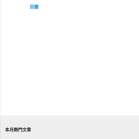
回覆
張
貼
留
本月熱門文章
言