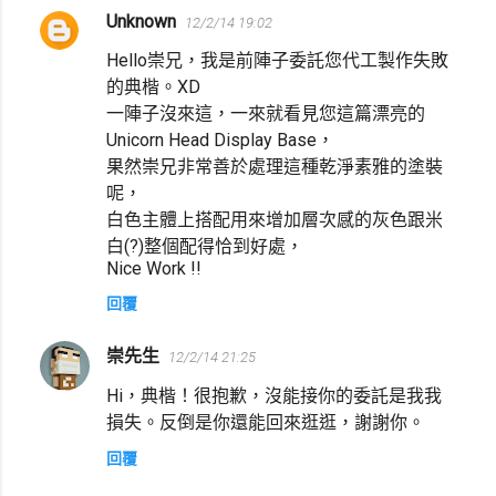
Unknown
12/2/14 19:02
Hello崇兄，我是前陣子委託您代工製作失敗
的典楷。XD
一陣子沒來這，一來就看見您這篇漂亮的
Unicorn Head Display Base，
果然崇兄非常善於處理這種乾淨素雅的塗裝
呢，
白色主體上搭配用來增加層次感的灰色跟米
白(?)整個配得恰到好處，
Nice Work !!
回覆
崇先生
12/2/14 21:25
Hi，典楷！很抱歉，沒能接你的委託是我我
損失。反倒是你還能回來逛逛，謝謝你。
回覆