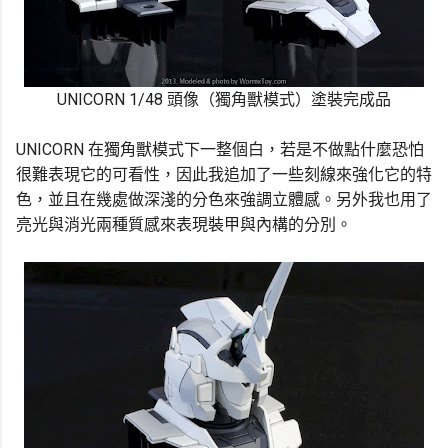
UNICORN 1/48 頭像（獨角獸模式）塗裝完成品
UNICORN 在獨角獸模式下一整個白，若是不做點什麼恐怕
很難表現它的可看性，因此我追加了一些刻線來強化它的特
色，並且在幾處做深淺的分色來強調立體感。另外我也用了
亮光與消光兩種質感來表現裝甲與內構的分別。