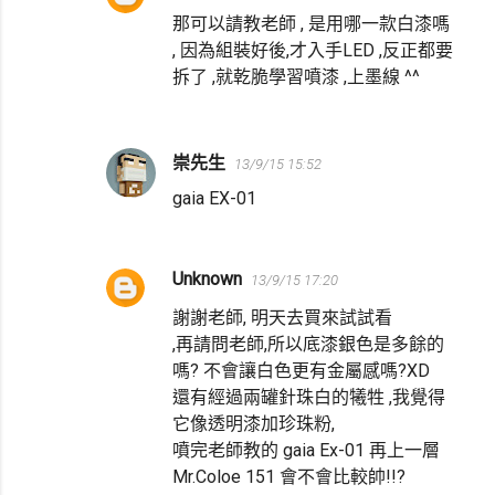
那可以請教老師 , 是用哪一款白漆嗎
, 因為組裝好後,才入手LED ,反正都要
拆了 ,就乾脆學習噴漆 ,上墨線 ^^
崇先生
13/9/15 15:52
gaia EX-01
Unknown
13/9/15 17:20
謝謝老師, 明天去買來試試看
,再請問老師,所以底漆銀色是多餘的
嗎? 不會讓白色更有金屬感嗎?XD
還有經過兩罐針珠白的犧牲 ,我覺得
它像透明漆加珍珠粉,
噴完老師教的 gaia Ex-01 再上一層
Mr.Coloe 151 會不會比較帥!!?