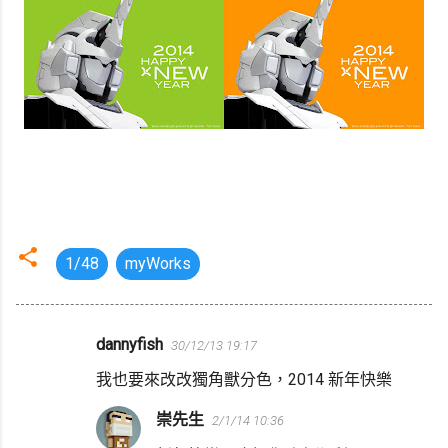
1/48
myWorks
dannyfish
30/12/13 19:17
留
我也要來改改獨角獸分色，2014 新年快樂
言
崇先生
2/1/14 10:36