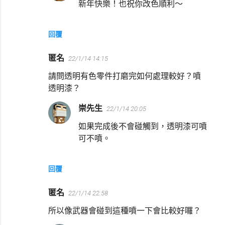
新年快樂！也祝你改色順利～
回覆
匿名
22/1/14 14:15
請問透明有色零件打磨完如何處理較好？噴
透明漆？
崇先生
22/1/14 20:05
如果完成後不會碰觸到，透明漆可噴
可不噴。
回覆
匿名
22/1/14 22:58
所以像武器會碰到這種噴一下會比較好囉？