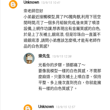
Unknown
13/9/15 10:41
崇老師您好
小弟最近接觸模型,買了PG獨角獸,利用下班空
閒時間,花了一個多月組裝完成,後來買了噴漆
設備,上網作功課,想表現出有金屬質感的白色,
於是上了灰補土,銀底漆, 但是珍珠白一直蓋不
過銀底漆 ,請問小弟應該怎麼噴,才能有老師作
品的白色質感?
崇先生
13/9/15 12:38
光看你的步驟，頭都痛了～
要像我模型一樣的白色質感，不需那
麼麻煩，只要灰補土上噴白漆、保持
平整、多上幾次直到亮白，你就能擁
有一樣的白色質感了。
Unknown
13/9/15 12:57