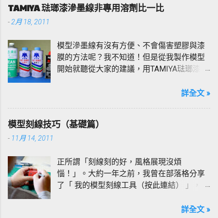
TAMIYA 琺瑯漆滲墨線非專用溶劑比一比
-
2月 18, 2011
模型滲墨線有沒有方便、不會傷害塑膠與漆
膜的方法呢？我不知道！但是從我製作模型
開始就聽從大家的建議，用TAMIYA琺瑯漆加
上X-20專用溶劑稀釋來滲墨線，多年來也沒
改變過，當然也有過慘痛的經驗，也經常因
詳全文 »
為溶劑過多的堆積再模型上造成塑膠脆化、
斷裂的情形，所以使用上我「非常小心」。
模型刻線技巧（基礎篇）
所以我跟大家一樣還在追尋安全的滲墨線方
-
11月 14, 2011
法；在網路上爬文不難發現，不管是作為溶
劑或是拿來擦拭墨線，總有許多人陃棄X-20
正所謂「刻線刻的好，風格展現沒煩
而推崇「打火機油」甚至是「松香水
惱！」。大約一年之前，我曾在部落格分享
（驚！）」，既然有人建議想必應該不錯用
了「 我的模型刻線工具（按此連結） 」，而
吧！？真的好用嗎？真金不怕火煉，好不好
今天我將班門弄斧續接前主題，借本文簡單
用做個實驗就知道！
分享我的刻線方式與一些小技巧。以我而
詳全文 »