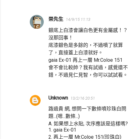
崇先生
14/9/15 11:13
銀底上白漆會讓白色更有金屬感！？
沒那回事！
底漆銀色是多餘的，不過噴了就算
了，直接蓋上白漆就好。
gaia Ex-01 再上一層 Mr.Coloe 151
會不會比較帥？我有試過，感覺還不
錯，不過見仁見智，你可以試試看。
Unknown
13/2/16 20:51
路過貴 網, 想問一下數條噴珍珠白問
題...(嗯...數條...)
A. 如果想上水貼, 次序應該是這樣嗎?
1. gaia Ex-01
2. 再上一層 Mr.Coloe 151(珍珠白)