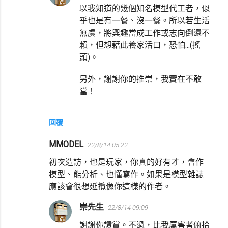
以我知道的幾個知名模型代工者，似
乎也是有一餐、沒一餐。所以若生活
無虞，將興趣當成工作或志向倒還不
賴，但想藉此養家活口，恐怕...(搖
頭)。
另外，謝謝你的推崇，我實在不敢
當！
回覆
MMODEL
22/8/14 05:22
初次造訪，也是玩家，你真的好有才，會作
模型、能分析、也懂寫作。如果是模型雜誌
應該會很想延攬像你這樣的作者。
崇先生
22/8/14 09:09
謝謝你讚賞。不過，比我厲害者俯拾