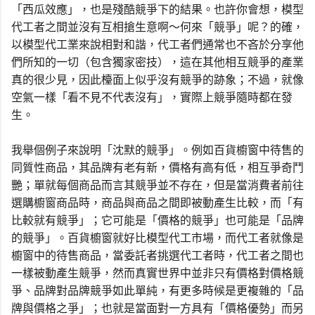
「西瓜效應」，也是殘酷競爭下的結果。也許你會想，模型
代工者之間並沒有互相搶生意啊～何來「競爭」呢？的確，
以模型代工業來說相對和諧，代工者們通常也不吝於分享他
們所知的一切（包含獨家密技），這在其他相互競爭的產業
真的很少見，因此檯面上似乎沒有競爭的跡象；不過，就像
空氣一樣「看不見不代表沒有」，實際上競爭隨時都在發
生。
我舉個例子來說明「沈默的競爭」。例如百貨櫥窗中待售的
同質性商品，其品牌有老有新，價格有高有低，相互爭奇鬥
艷；單就每個商品而言其競爭並不存在，但是當消費者前往
選購櫥窗商品時，商品與商品之間即被動產生比較，而「有
比較就有競爭」；它可能是「價格的競爭」也可能是「品牌
的競爭」。百貨櫥窗就好比模型代工市場，而代工者就像是
櫥窗中的待售商品，當委託者挑選代工者時，代工者之間也
一樣被動產生競爭，然而真實世界中並非只有價格對價格競
爭、品牌對品牌競爭如此單純，有更多時候是更複雜的「品
牌與價格之爭」；也就是當面對一方具有「價格優勢」而另