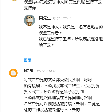
言
模型界中竟藏這等神人阿 真是佩服 堅持下去
支持你
崇先生
9/7/14 22:07
我不是神人，我只是一名有念點書的
模型工作者。
我已經堅持了五年，所以應該還會繼
續下去。
回覆
NOBU
12/7/14 14:16
每次看崇兄的文章都受益良多啊！呵呵！
頗有感觸，不過我沒靠代工維生，也沒打算
幫人代工，所以還好這竿子沒打到！
不過此效應跟此理論在各界同理可證啊！
希望崇兄可以懷抱熱誠持續下去啊，畢竟這
樣的工作沒熱誠是進行不下去的！