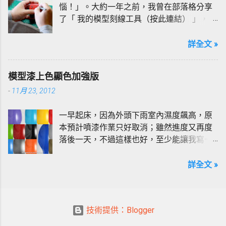
惱！」。大約一年之前，我曾在部落格分享
（驚！）」，既然有人建議想必應該不錯用
了「 我的模型刻線工具（按此連結） 」，而
吧！？真的好用嗎？真金不怕火煉，好不好
今天我將班門弄斧續接前主題，借本文簡單
用做個實驗就知道！
分享我的刻線方式與一些小技巧。以我而
詳全文 »
言，對模型進行刻線的用意，不外乎想呈現
幾種效果，原線還原、分色分件、立體強
模型漆上色顯色加強版
化、風格表達等；但這些效果，其實都是基
-
11月 23, 2012
本刻線技巧的運用與演變而已，但今天這篇
文章的重點在於刻線的基礎技巧...
一早起床，因為外頭下雨室內濕度飆高，原
本預計噴漆作業只好取消；雖然進度又再度
落後一天，不過這樣也好，至少能讓我寫一
寫部落格，消化一些囤積已久的想法也不
錯。今天要與各位分享前文「 淺談模型漆的
詳全文 »
上色顯色 」的續集。本文主要內容是以實作
的發色結果來印證前文所論述內容的加強；
當然也順便借此文回答某些同好對於底色的
技術提供：Blogger
疑問…