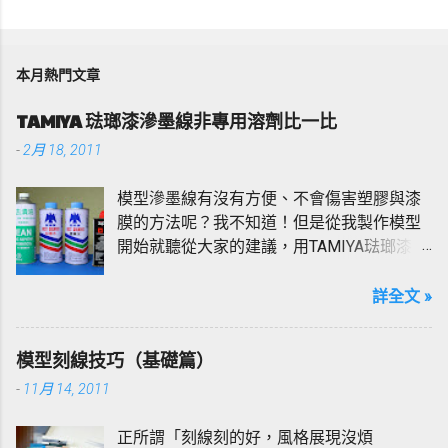
張
貼
留
本月熱門文章
言
TAMIYA 琺瑯漆滲墨線非專用溶劑比一比
-
2月 18, 2011
模型滲墨線有沒有方便、不會傷害塑膠與漆
膜的方法呢？我不知道！但是從我製作模型
開始就聽從大家的建議，用TAMIYA琺瑯漆加
上X-20專用溶劑稀釋來滲墨線，多年來也沒
改變過，當然也有過慘痛的經驗，也經常因
詳全文 »
為溶劑過多的堆積再模型上造成塑膠脆化、
斷裂的情形，所以使用上我「非常小心」。
模型刻線技巧（基礎篇）
所以我跟大家一樣還在追尋安全的滲墨線方
-
11月 14, 2011
法；在網路上爬文不難發現，不管是作為溶
劑或是拿來擦拭墨線，總有許多人陃棄X-20
正所謂「刻線刻的好，風格展現沒煩
而推崇「打火機油」甚至是「松香水