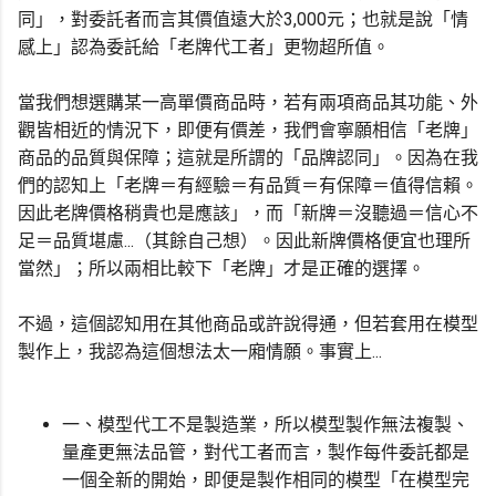
同」，對委託者而言其價值遠大於3,000元；也就是說「情
感上」認為委託給「老牌代工者」更物超所值。
當我們想選購某一高單價商品時，若有兩項商品其功能、外
觀皆相近的情況下，即便有價差，我們會寧願相信「老牌」
商品的品質與保障；這就是所謂的「品牌認同」。因為在我
們的認知上「老牌＝有經驗＝有品質＝有保障＝值得信賴。
因此老牌價格稍貴也是應該」，而「新牌＝沒聽過＝信心不
足＝品質堪慮...（其餘自己想）。因此新牌價格便宜也理所
當然」；所以兩相比較下「老牌」才是正確的選擇。
不過，這個認知用在其他商品或許說得通，但若套用在模型
製作上，我認為這個想法太一廂情願。事實上...
一、模型代工不是製造業，所以模型製作無法複製、
量產更無法品管，對代工者而言，製作每件委託都是
一個全新的開始，即便是製作相同的模型「在模型完