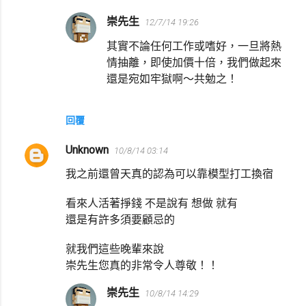
崇先生
12/7/14 19:26
其實不論任何工作或嗜好，一旦將熱
情抽離，即使加價十倍，我們做起來
還是宛如牢獄啊～共勉之！
回覆
Unknown
10/8/14 03:14
我之前還曾天真的認為可以靠模型打工換宿
看來人活著掙錢 不是說有 想做 就有
還是有許多須要顧忌的
就我們這些晚輩來說
崇先生您真的非常令人尊敬！！
崇先生
10/8/14 14:29