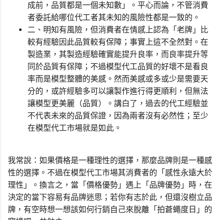
成前，品質都是一個未知數」。平心而論，不管消費
者委託給哪位代工者其未知的風險性都是一致的。
二、明知有風險，但消費者在情感上認為「老牌」比
較有經驗因此品質較有保障；事實上這不全然對。在
製造業，其製造經驗確實能提升良率，而良率提升等
同於品質有保障；不過模型代工品質的好壞不是看良
率而是模型整體的美感。然而美感或多或少是需要天
分的，或許經驗多可以讓製作進行得更順利，但無法
讓模型更美麗（品質）。講白了，過去的代工經驗並
不代表未來的品質保證，因為兩者沒有必然性；至少
在模型代工市場就是如此。
我常說：如果價格是一種理性的選擇，那麼品牌則是一種感
性的選擇。不過在模型代工市場其消費者的「感性永遠大於
理性」。換言之，當「價格優勢」遇上「品牌優勢」時，在
決定的當下容易有品牌迷思；若你有志於此，但還沒樹立品
牌，有空時想一想該如何行銷自己來脫離「拍蒼蠅度日」的